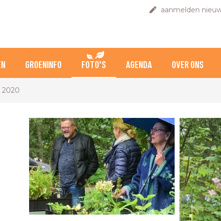
aanmelden nieuw
EN
GROENINFO
FOTO'S
AGENDA
OVER ONS
s 2020