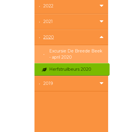
2022
2021
2020
Excursie De Breede Beek
- april 2020
Herfstruilbeurs 2020
2019