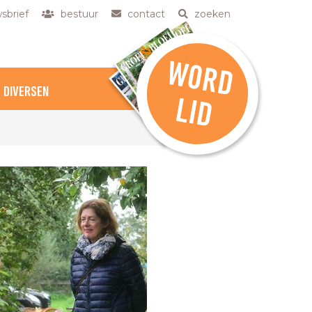
sbrief
bestuur
contact
zoeken
W
O
R
D
DIVERSEN
L
ID