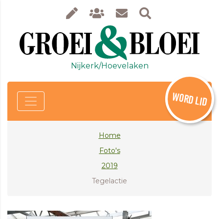
Nijkerk/Hoevelaken
WORD LID
Home
Foto's
2019
Tegelactie